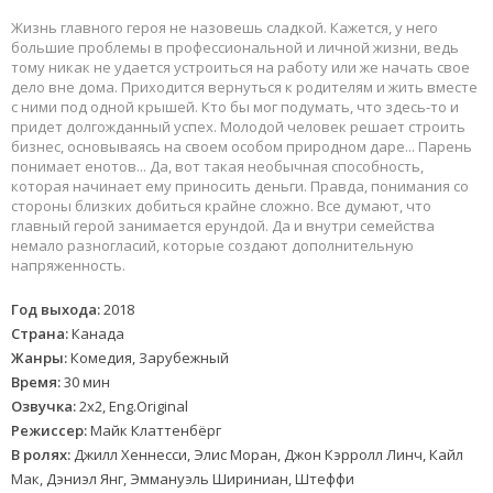
Жизнь главного героя не назовешь сладкой. Кажется, у него
большие проблемы в профессиональной и личной жизни, ведь
тому никак не удается устроиться на работу или же начать свое
дело вне дома. Приходится вернуться к родителям и жить вместе
с ними под одной крышей. Кто бы мог подумать, что здесь-то и
придет долгожданный успех. Молодой человек решает строить
бизнес, основываясь на своем особом природном даре... Парень
понимает енотов... Да, вот такая необычная способность,
которая начинает ему приносить деньги. Правда, понимания со
стороны близких добиться крайне сложно. Все думают, что
главный герой занимается ерундой. Да и внутри семейства
немало разногласий, которые создают дополнительную
напряженность.
Год выхода:
2018
Страна:
Канада
Жанры:
Комедия, Зарубежный
Время:
30 мин
Озвучка:
2x2, Eng.Original
Режиссер:
Майк Клаттенбёрг
В ролях:
Джилл Хеннесси, Элис Моран, Джон Кэрролл Линч, Кайл
Мак, Дэниэл Янг, Эммануэль Шириниан, Штеффи