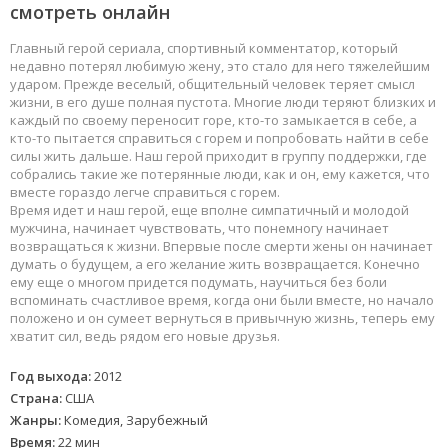
смотреть онлайн
Главный герой сериала, спортивный комментатор, который
недавно потерял любимую жену, это стало для него тяжелейшим
ударом. Прежде веселый, общительный человек теряет смысл
жизни, в его душе полная пустота. Многие люди теряют близких и
каждый по своему переносит горе, кто-то замыкается в себе, а
кто-то пытается справиться с горем и попробовать найти в себе
силы жить дальше. Наш герой приходит в группу поддержки, где
собрались такие же потерянные люди, как и он, ему кажется, что
вместе гораздо легче справиться с горем.
Время идет и наш герой, еще вполне симпатичный и молодой
мужчина, начинает чувствовать, что понемногу начинает
возвращаться к жизни. Впервые после смерти жены он начинает
думать о будущем, а его желание жить возвращается. Конечно
ему еще о многом придется подумать, научиться без боли
вспоминать счастливое время, когда они были вместе, но начало
положено и он сумеет вернуться в привычную жизнь, теперь ему
хватит сил, ведь рядом его новые друзья.
Год выхода:
2012
Страна:
США
Жанры:
Комедия, Зарубежный
Время:
22 мин