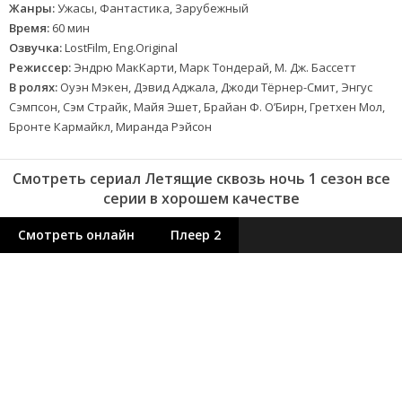
Жанры:
Ужасы, Фантастика, Зарубежный
Время:
60 мин
Озвучка:
LostFilm, Eng.Original
Режиссер:
Эндрю МакКарти, Марк Тондерай, М. Дж. Бассетт
В ролях:
Оуэн Мэкен, Дэвид Аджала, Джоди Тёрнер-Смит, Энгус
Сэмпсон, Сэм Страйк, Майя Эшет, Брайан Ф. О’Бирн, Гретхен Мол,
Бронте Кармайкл, Миранда Рэйсон
Смотреть сериал Летящие сквозь ночь 1 сезон все
серии в хорошем качестве
Смотреть онлайн
Плеер 2