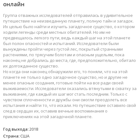
онлайн
Группа отважных исследователей отправилась в удивительное
путешествие на неизведанную планету, полную тайн и загадок.
Их целью было найти и изучить загадочное существо, о котором
ходили легенды среди местных обитателей. Но им не
предвещалось легкого пути, ведь каждый шаг на этой планете
был полон опасностей и испытаний. Исследователи были
вынуждены пройти через густой лес, покрытый странными
растениями, по трясучим болотам и опасным ущельям, пока
наконец не добрались до места, где, предположительно, обитало
их долгожданное существо.
Но когда они наконец обнаружили его, то поняли, что на этой
планете не только одно загадочное существо, но и другие не
менее опасные создания, готовые пойти на все ради своей
выживаемости. Исследователи оказались втянутыми в схватку за
выживание, где каждый их шаг мог стать последним. Только с
чувством сплоченности и дружбы они смогли преодолеть все
испытания и найти то, что искали. Но путешествие оставило свой
след в сердцах их, оставив вечные воспоминания о
приключениях на этой загадочной планете.
Год выхода:
2018
Страна:
США