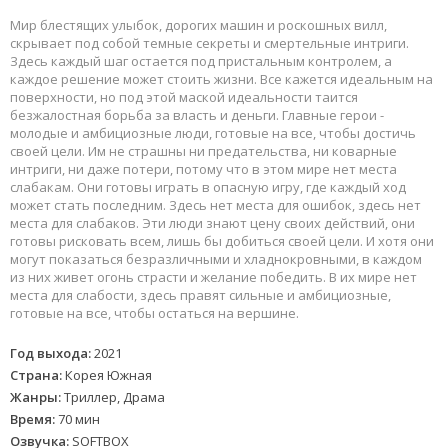
Мир блестящих улыбок, дорогих машин и роскошных вилл,
скрывает под собой темные секреты и смертельные интриги.
Здесь каждый шаг остается под пристальным контролем, а
каждое решение может стоить жизни. Все кажется идеальным на
поверхности, но под этой маской идеальности таится
безжалостная борьба за власть и деньги. Главные герои -
молодые и амбициозные люди, готовые на все, чтобы достичь
своей цели. Им не страшны ни предательства, ни коварные
интриги, ни даже потери, потому что в этом мире нет места
слабакам. Они готовы играть в опасную игру, где каждый ход
может стать последним. Здесь нет места для ошибок, здесь нет
места для слабаков. Эти люди знают цену своих действий, они
готовы рисковать всем, лишь бы добиться своей цели. И хотя они
могут показаться безразличными и хладнокровными, в каждом
из них живет огонь страсти и желание победить. В их мире нет
места для слабости, здесь правят сильные и амбициозные,
готовые на все, чтобы остаться на вершине.
Год выхода:
2021
Страна:
Корея Южная
Жанры:
Триллер, Драма
Время:
70 мин
Озвучка:
SOFTBOX