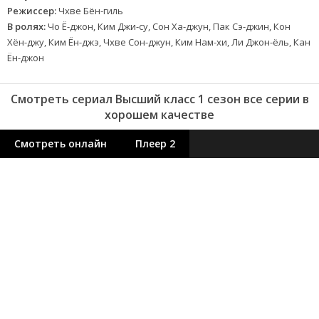
Режиссер:
Чхве Бён-гиль
В ролях:
Чо Ё-джон, Ким Джи-су, Сон Ха-джун, Пак Сэ-джин, Кон
Хён-джу, Ким Ён-джэ, Чхве Сон-джун, Ким Нам-хи, Ли Джон-ёль, Кан
Ён-джон
Смотреть сериал Высший класс 1 сезон все серии в
хорошем качестве
Смотреть онлайн
Плеер 2