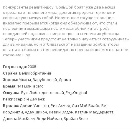
Конкурсанты реалити-шоу "Большой брат" уже два месяца
отрезаны от внешнего мира, достигая предела терпения и
конфликтуют между собой. Их рутинное сосуществование
внезапно прерывается когда они обнаруживают, что стали
последними выжившими после масштабной катастрофы,
породившей орды живых мертвецов за стенами их убежища.
Теперь участникам предстоит не только научиться сотрудничать
для выживания, но и отбиваться от нападений зомби, чтобы
остаться в живых в этом неожиданно превратившемся в опасное
сражение шоу.
Год выхода:
2008
Страна:
Великобритания
Жанры:
Ужасы, Зарубежный, Драма
Время:
141 мин. всего
Озвучка:
Рус. Люб. одноголосый, Eng.Original
Режиссер:
Ян Деманж
В ролях:
Джеми Уинстон, Риз Ахмед, Лиз Мэй Брайс, Бет
Кордингли, Адам Дикон, Кевин Элдон, Кэтлин МакДермотт,
Давина МакКолл, Энди Найман, Брайан Бело