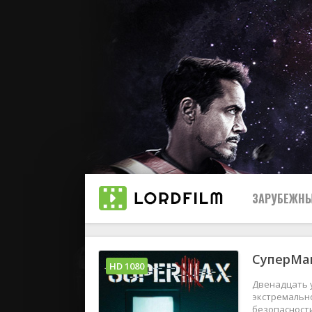
ЗАРУБЕЖНЫ
СуперМак
Все
HD 1080
Двенадцать у
2019
экстремальн
безопасности