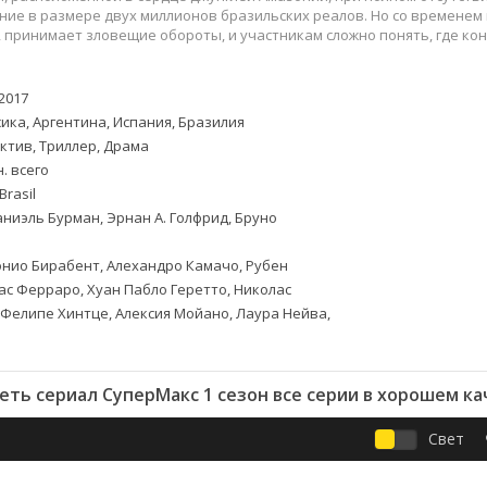
Приключения
Семейные
ие в размере двух миллионов бразильских реалов. Но со временем
Детективы
Спортивные
 принимает зловещие обороты, и участникам сложно понять, где кон
Драмы
Вестерны
итания
Исторические
Фэнтези
2017
Криминальные
Netflix
ика, Аргентина, Испания, Бразилия
Мелодрамы
HBO
ктив, Триллер, Драма
. всего
ная
Триллеры
Marvel
rasil
Фантастика
ниэль Бурман, Эрнан А. Голфрид, Бруно
нио Бирабент, Алехандро Камачо, Рубен
ас Ферраро, Хуан Пабло Геретто, Николас
Фелипе Хинтце, Алексия Мойано, Лаура Нейва,
еть сериал СуперМакс 1 сезон все серии в хорошем ка
Свет