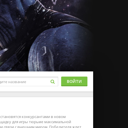
ВОЙТИ
 становятся конкурсантами в новом
ощадку для игры тюрьме максимальной
ии связи с внешним миром. Победителя ждет