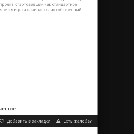
 проект, стартовавший как стандартное
чается игра и начинается их собственный
честве
Добавить в закладки
Есть жалоба?