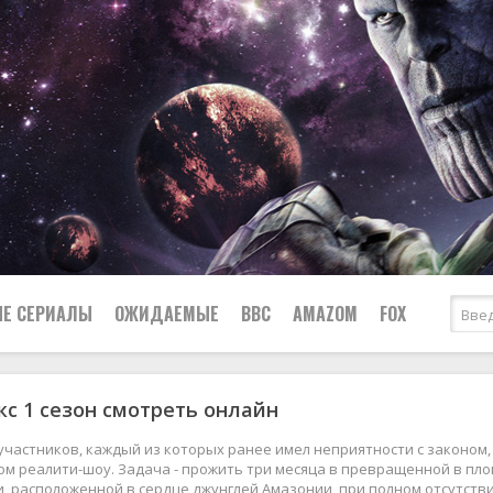
Е СЕРИАЛЫ
ОЖИДАЕМЫЕ
BBC
AMAZOM
FOX
с 1 сезон смотреть онлайн
Ужасы
Комедии
Документальные
частников, каждый из которых ранее имел неприятности с законом,
Боевики
Военные
ом реалити-шоу. Задача - прожить три месяца в превращенной в пл
, расположенной в сердце джунглей Амазонии, при полном отсутств