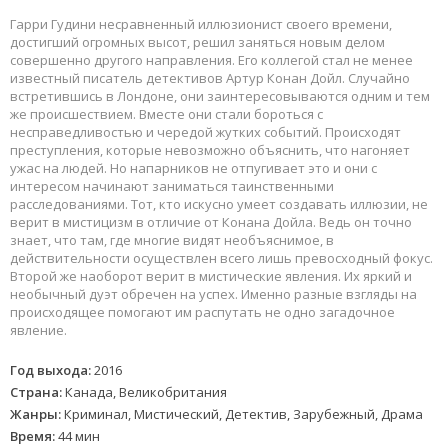
Гарри Гудини несравненный иллюзионист своего времени,
достигший огромных высот, решил заняться новым делом
совершенно другого направления. Его коллегой стал не менее
известный писатель детективов Артур Конан Дойл. Случайно
встретившись в Лондоне, они заинтересовываются одним и тем
же происшествием. Вместе они стали бороться с
несправедливостью и чередой жутких событий. Происходят
преступления, которые невозможно объяснить, что нагоняет
ужас на людей. Но напарников не отпугивает это и они с
интересом начинают заниматься таинственными
расследованиями. Тот, кто искусно умеет создавать иллюзии, не
верит в мистицизм в отличие от Конана Дойла. Ведь он точно
знает, что там, где многие видят необъяснимое, в
действительности осуществлен всего лишь превосходный фокус.
Второй же наоборот верит в мистические явления. Их яркий и
необычный дуэт обречен на успех. Именно разные взгляды на
происходящее помогают им распутать не одно загадочное
явление.
Год выхода:
2016
Страна:
Канада, Великобритания
Жанры:
Криминал, Мистический, Детектив, Зарубежный, Драма
Время:
44 мин