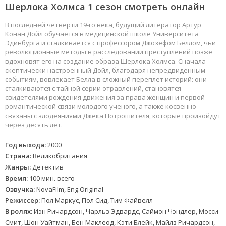
Шерлока Холмса 1 сезон смотреть онлайн
В последней четверти 19-го века, будущий литератор Артур
Конан Дойл обучается в медицинской школе Университета
Эдинбурга и сталкивается с профессором Джозефом Беллом, чьи
революционные методы в расследовании преступлений позже
вдохновят его на создание образа Шерлока Холмса. Сначала
скептически настроенный Дойл, благодаря непредвиденным
событиям, вовлекает Белла в сложный переплет историй: они
сталкиваются с тайной серии отравлений, становятся
свидетелями рождения движения за права женщин и первой
романтической связи молодого ученого, а также косвенно
связаны с злодеяниями Джека Потрошителя, которые произойдут
через десять лет.
Год выхода:
2000
Страна:
Великобритания
Жанры:
Детектив
Время:
100 мин. всего
Озвучка:
NovaFilm, Eng.Original
Режиссер:
Пол Маркус, Пол Сид, Тим Файвелл
В ролях:
Иэн Ричардсон, Чарльз Эдвардс, Саймон Чэндлер, Мосси
Смит, Шон Уайтман, Бен Маклеод, Кэти Блейк, Майлз Ричардсон,