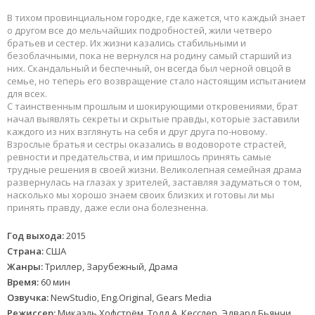
В тихом провинциальном городке, где кажется, что каждый знает
о другом все до мельчайших подробностей, жили четверо
братьев и сестер. Их жизни казались стабильными и
безоблачными, пока не вернулся на родину самый старший из
них. Скандальный и беспечный, он всегда был черной овцой в
семье, но теперь его возвращение стало настоящим испытанием
для всех.
С таинственным прошлым и шокирующими откровениями, брат
начал выявлять секреты и скрытые правды, которые заставили
каждого из них взглянуть на себя и друг друга по-новому.
Взрослые братья и сестры оказались в водовороте страстей,
ревности и предательства, и им пришлось принять самые
трудные решения в своей жизни. Великолепная семейная драма
развернулась на глазах у зрителей, заставляя задуматься о том,
насколько мы хорошо знаем своих близких и готовы ли мы
принять правду, даже если она болезненна.
Год выхода:
2015
Страна:
США
Жанры:
Триллер, Зарубежный, Драма
Время:
60 мин
Озвучка:
NewStudio, Eng.Original, Gears Media
Режиссер:
Микаэль Хофстрём, Тодд А. Кесслер, Эдвард Бьянчи