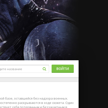
ВОЙТИ
ой базе, оставшейся без надзора военных.
постепенно раскрываются в ходе сюжета. Один
увствует себя потерянным и беззащитным в