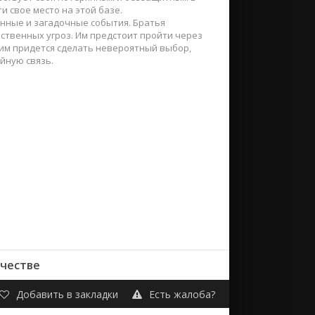
и свое место на этой базе.
анные и загадочные события. Братья
ственных угроз. Им предстоит пройти через
, им придется сделать невероятный выбор,
йную связь.
ачестве
Добавить в закладки
Есть жалоба?