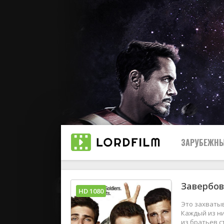
ЗАРУБЕЖНЫ
Завербов
Все
HD 1080
Это захватыв
2019
Каждый из ни
из братьев с