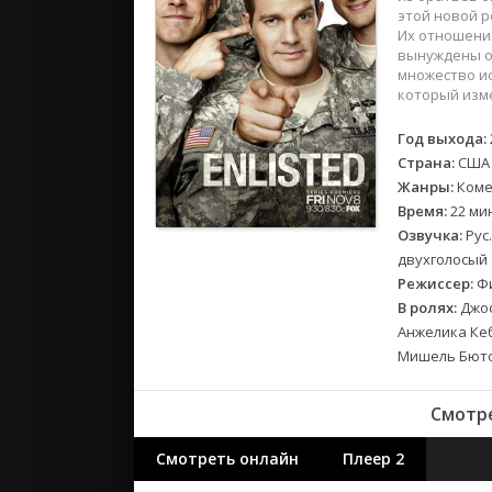
2018
этой новой р
2017
Их отношения
вынуждены об
множество ис
Великобр
который изме
Испания
Год выхода:
Германия
Страна:
США
Корея Юж
Жанры:
Коме
Канада
Время:
22 ми
Индия
Озвучка:
Рус.
двухголосый
Франция
Режиссер:
Фи
В ролях:
Джоф
Анжелика Кеб
Мишель Бюто
Смотре
Смотреть онлайн
Плеер 2