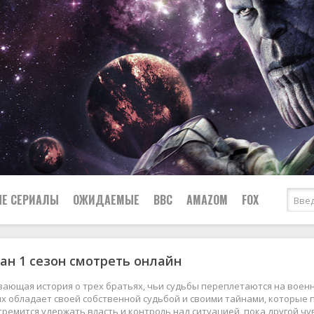
Е СЕРИАЛЫ
ОЖИДАЕМЫЕ
BBC
AMAZOM
FOX
ан 1 сезон смотреть онлайн
Ужасы
Комедии
Документальные
ающая история о трех братьях, чьи судьбы переплетаются на военн
Боевики
Военные
х обладает своей собственной судьбой и своими тайнами, которые 
тремится удержать власть и контроль над ситуацией, пока другой ч