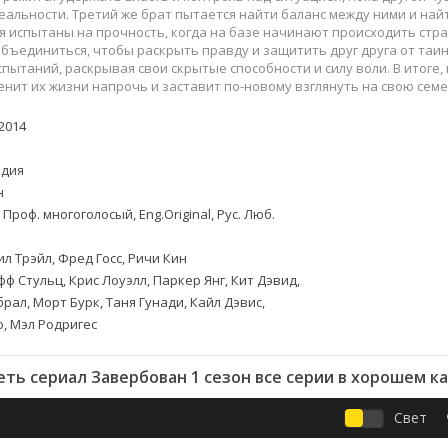
Приключения
Семейные
еальности. Третий же брат пытается найти баланс между ними и найт
Детективы
Спортивные
 испытаны на прочность, когда на базе начинают происходить стр
ъединиться, чтобы раскрыть правду и защитить друг друга от таин
Драмы
Вестерны
пытаний, раскрывая свои скрытые способности и силу воли. В итоге
итания
Исторические
Фэнтези
нит их жизни напрочь и заставит по-новому взглянуть на свою семе
Криминальные
Netflix
2014
Мелодрамы
HBO
ная
Триллеры
Marvel
дия
Фантастика
н
 Проф. многоголосый, Eng.Original, Рус. Люб.
л Трэйл, Фред Госс, Ричи Кин
ф Стульц, Крис Лоуэлл, Паркер Янг, Кит Дэвид,
рал, Морт Бурк, Таня Гунади, Кайл Дэвис,
, Мэл Родригес
ть сериал Завербован 1 сезон все серии в хорошем к
Свет