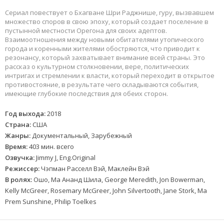
Сериал повествует о Бхагване Шри Раджнише, гуру, вызвавшем
множество споров в свою эпоху, который создает поселение в
пустынной местности Орегона для своих адептов.
Взаимоотношения между новыми обитателями утопического
города и коренными жителями обостряются, что приводит к
резонансу, который захватывает внимание всей страны. Это
рассказ о культурном столкновении, вере, политических
интригах и стремлении к власти, который переходит в открытое
противостояние, в результате чего складываются события,
имеющие глубокие последствия для обеих сторон.
Год выхода:
2018
Страна:
США
Жанры:
Документальный, Зарубежный
Время:
403 мин. всего
Озвучка:
Jimmy J, Eng.Original
Режиссер:
Чэпман Расселл Вэй, Маклейн Вэй
В ролях:
Ошо, Ма Ананд Шила, George Meredith, Jon Bowerman,
Kelly McGreer, Rosemary McGreer, John Silvertooth, Jane Stork, Ma
Prem Sunshine, Philip Toelkes