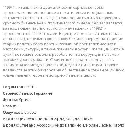
"1994" – итальянский драматический сериал, который
продолжает повествование о политических и социальных
потрясениях, связанных с деятельностью Сильвио Берлускони,
крупного бизнесмена и политического лидера. Сериал является
завершающей частью трилогии, начавшейся с "1992" и
продолженной "1993" годами. В центре сюжета – Италия начала
девяностых, переживающая эпоху больших перемена: падение
старых политических партий, взрывной рост телевидения и
массовой культуры, а также скандалы вокруг "Операции чистые
руки", которые привели к разоблачению коррупции на самых
высоких уровнях власти. Сериал показывает сложную сеть
взаимосвязей между политикой, медиа и финансами, а также
воздействие этих факторов на общественное сознание, личную
жизнь главных героев и историю Италии в целом.
Год выхода:
2019
Страна:
Италия, Германия
Жанры:
Драма
Время:
—
Озвучка:
Ultradox
Режиссер:
Джузеппе Джальярди, Клаудио Ноче
В ролях:
Стефано Аккорси, Гуидо Каприно, Мириам Леоне, Паоло