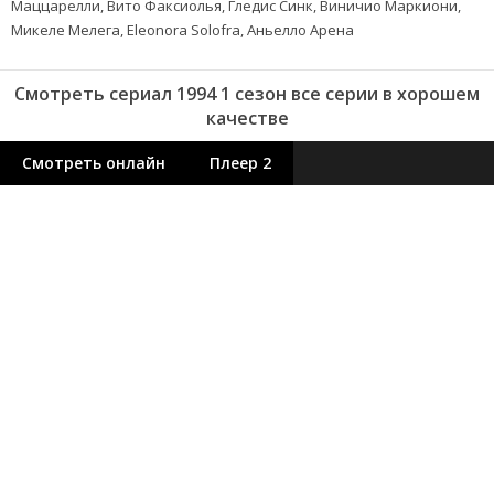
Маццарелли, Вито Факсиолья, Гледис Синк, Виничио Маркиони,
Микеле Мелега, Eleonora Solofra, Аньелло Арена
Смотреть сериал 1994 1 сезон все серии в хорошем
качестве
Смотреть онлайн
Плеер 2