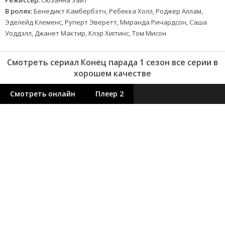
Режиссер:
Сюзанна Уайт
В ролях:
Бенедикт Камбербэтч, Ребекка Холл, Роджер Аллам,
Эделейд Клеменс, Руперт Эверетт, Миранда Ричардсон, Саша
Уоддэлл, Джанет Мактир, Клэр Хиггинс, Том Мисон
Смотреть сериал Конец парада 1 сезон все серии в
хорошем качестве
Смотреть онлайн
Плеер 2