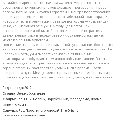
Английская аристократия начала XX века. Мир роскошных
особняков и чопорных приемов скрывает под своей глянцевой
поверхностью целый вулкан страстей. В центре повествования
— элитарное семейство: он — респектабельный аристократ, для
которого честь и репутация превыше всего, она — красавица-
жена, изнывающая от скуки и жаждущая настоящей,
всепоглощающей любви. Их брак, заключенный по расчету,
давно превратился в череду светских обязанностей, где нет
места искренним чувствам.
Появление в их доме юной и пламенной суфражистки, борющейся
за права женщин, становится для всех роковой случайностью. Ее
независимость, ум и смелость привлекают внимание
аристократа, пробуждая в нем давно забытые эмоции. В то же
время, ее идеалы и стремление изменить мир находят отклик в
сердце его жены, заставляя ее усомниться в правильности
выбранного пути. Между тремя героями вспыхивает опасная игра
страстей, где на кону стоит не только репутация, но и сама жизнь.
Год выхода:
2012
Страна:
Великобритания
Жанры:
Военный, Боевик, Зарубежный, Мелодрама, Драма
Время:
59 мин
Озвучка:
Рус. Проф. многоголосый, Eng.Original