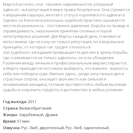
Марта Кастелло, она - героиня современности, успешный
адвокат, чья репутация в мире права безупречна. Она стремится
к вершинам карьеры, мечтая о статусе королевского адвоката.
Однако за блеском и роскошью судебной практики скрывается
жестокая реальность - постоянное давление, борьба за правду и
справедливость, неуклонное принятие сложных и порой
непопулярных решений. Для Марты каждый день становится
испытанием, где на кону не только репутация, но и моральные
принципы, от которых так трудно отказаться.
Зал судебного заседания превращается для нее в арену борьбы,
где сталкиваются не только адвокаты, но и их убеждения.
Различия между личным и профессиональным миром стираются,
и Марте приходится постоянно выбирать, что важнее - верность
себе или победа в суде. Именно здесь, среди запутанных дел и
страстных споров, она ищет свое место как сильная и
независимая женщина, готовая противостоять любым вызовам
судьбы и сохранить гордость и достоинство в любых условиях.
Год выхода:
2011
Страна:
Великобритания
Жанры:
Зарубежный, Драма
Время:
57 мин
Озвучка:
Рус. Люб. двухголосый, Рус. Люб. одноголосый,