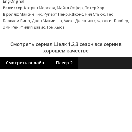
Eng.Original
Режиссер:
Катрин Морсхэд, Майкл Оффер, Питер Хор
В ролях:
Максин Пик, Руперт Пенри-Джонс, Нил Стьюк, Тео
Барклем-Биггз, Джон Макмилла, Алекс Дженнингс, Фрэнсис Барбер,
Эми Рен, Филип Дэвис, Том Хьюз
Смотреть сериал Шелк 1,2,3 сезон все серии в
хорошем качестве
Смотреть онлайн
Плеер 2