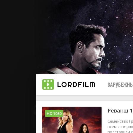
ЗАРУБЕЖНЫ
Реванш 1
Все
HD 1080
Семейство Гр
2019
всем соверше
подставили с