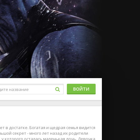
ВОЙТИ
т в достатке. Богатая и щедрая семья видится
ьшой секрет - много лет назад их родители
, у которого осталась маленькая дочь. Девочка