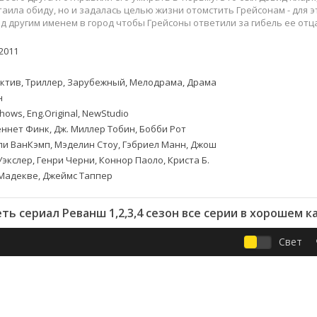
Приключения
Семейные
таила обиду, но и задалась целью жизни отомстить Грейсонам - для э
Детективы
Спортивные
д другим именем в город чтобы Грейсоны ответили за гибель ее отц
Драмы
Вестерны
2011
итания
Исторические
Фэнтези
Криминальные
Netflix
ктив, Триллер, Зарубежный, Мелодрама, Драма
Мелодрамы
HBO
н
ная
Триллеры
Marvel
ows, Eng.Original, NewStudio
ннет Финк, Дж. Миллер Тобин, Бобби Рот
Фантастика
и ВанКэмп, Мэделин Стоу, Гэбриел Манн, Джош
Уэкслер, Генри Черни, Коннор Паоло, Криста Б.
 Мадекве, Джеймс Таппер
ть сериал Реванш 1,2,3,4 сезон все серии в хорошем к
Свет