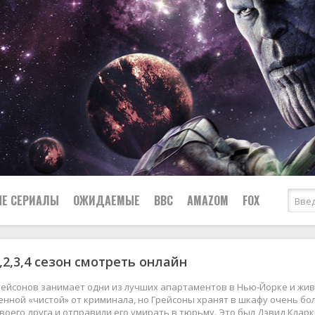
Е СЕРИАЛЫ
ОЖИДАЕМЫЕ
BBC
AMAZOM
FOX
,2,3,4 сезон смотреть онлайн
Ужасы
Комедии
Документальные
ейсонов занимает одни из лучших апартаментов в Нью-Йорке и живе
Боевики
Военные
нной «чистой» от криминала, но Грейсоны хранят в шкафу очень бол
воего друга и отправили его умирать в тюрьму. Это был Дэвид Кларк