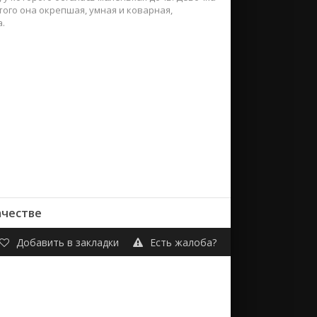
того она окрепшая, умная и коварная,
а.
ачестве
Добавить в закладки
Есть жалоба?