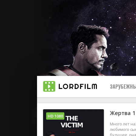
ЗАРУБЕЖНЫ
Жертва 1
Все
HD 1080
Много лет на
2019
любимого сын
будущее, он