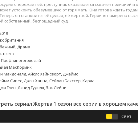
Приключения
Семейные
судие опережает её: преступник оказывается схвачен полицией и о
Детективы
Спортивные
может успокоить обезумевшую от горя мать. Она готова ждать года
Теперь он становится её целью, её жертвой. Героиня намерена выс
Драмы
Вестерны
ой собственный, беспощадный суд.
итания
Исторические
Фэнтези
Криминальные
Netflix
2019
кобритания
Мелодрамы
HBO
бежный, Драма
ная
Триллеры
Marvel
. всего
Фантастика
. Проф. многоголосый
йал МакКормик
и Макдоналд, Айсис Хэйнсворт, Джеймс
ейми Сивес, Джон Ханна, Сейлан Бакстер, Карла
жи Глен, Дэвид Гудолл, Зак Лейни
реть сериал Жертва 1 сезон все серии в хорошем кач
Свет