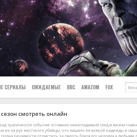
Е СЕРИАЛЫ
ОЖИДАЕМЫЕ
BBC
AMAZOM
FOX
 сезон смотреть онлайн
Ужасы
Комедии
Документальные
зад трагическое событие оставило неизгладимый след в жизни главн
Боевики
Военные
а из-за рук жестокого убийцы, что лишило её всякой надежды и смыс
а полна решимости отомстить за смерть близкого человека любыми 