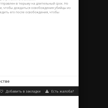
тправлен в тюрьму на длительный срок. Но
ми, чтобы дождаться освобождения убийцы из
ледить его после освобождения, чтобы
естве
Добавить в закладки
Есть жалоба?