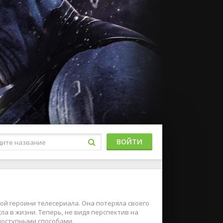
ВОЙТИ
ой героини телесериала. Она потеряла своего
ла в жизни. Теперь, не видя перспектив на
доступными способами.