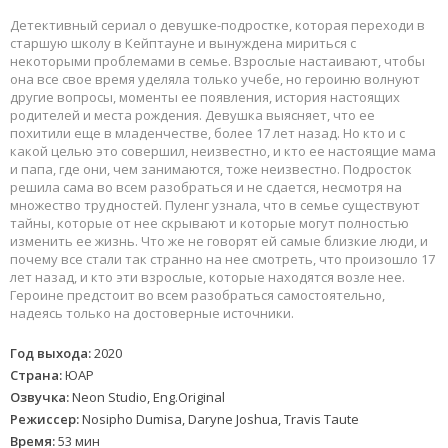
Детективный сериал о девушке-подростке, которая переходи в
старшую школу в Кейптауне и вынуждена мириться с
некоторыми проблемами в семье. Взрослые настаивают, чтобы
она все свое время уделяла только учебе, но героиню волнуют
другие вопросы, моменты ее появления, история настоящих
родителей и места рождения. Девушка выясняет, что ее
похитили еще в младенчестве, более 17 лет назад. Но кто и с
какой целью это совершил, неизвестно, и кто ее настоящие мама
и папа, где они, чем занимаются, тоже неизвестно. Подросток
решила сама во всем разобраться и не сдается, несмотря на
множество трудностей. Пуленг узнала, что в семье существуют
тайны, которые от нее скрывают и которые могут полностью
изменить ее жизнь. Что же не говорят ей самые близкие люди, и
почему все стали так странно на нее смотреть, что произошло 17
лет назад, и кто эти взрослые, которые находятся возле нее.
Героине предстоит во всем разобраться самостоятельно,
надеясь только на достоверные источники.
Год выхода:
2020
Страна:
ЮАР
Озвучка:
Neon Studio, Eng.Original
Режиссер:
Nosipho Dumisa, Daryne Joshua, Travis Taute
Время:
53 мин