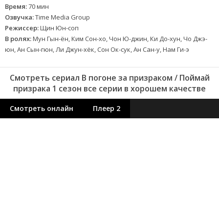
Время:
70 мин
Озвучка:
Time Media Group
Режиссер:
Щин Юн-соп
В ролях:
Мун Гын-ён, Ким Сон-хо, Чон Ю-джин, Ки До-хун, Чо Джэ-
юн, Ан Сын-гюн, Ли Джун-хёк, Сон Ок-сук, Ан Сан-у, Нам Ги-э
Смотреть сериал В погоне за призраком / Поймай
призрака 1 сезон все серии в хорошем качестве
Смотреть онлайн
Плеер 2