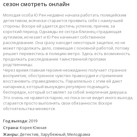
сезон смотреть онлайн
Молодая особа Ю Рен недавно начала работать полицейским
детективом, всячески старается проявить себя с наилучшей
стороны. Вскоре ей удается достичь успехов, причем, за
короткий период. Однажды ее сестра-близнец страдающая
аутизмом, исчезает и Ю Рен начинает собственное
расследование. Она сразу находит некоторые зацепки, но не
может продолжать дело, совмещая с основной работой, потому
решает перевестись в полицию метро. Здесь есть возможность
продолжать расследование таинственной пропажи
родственницы.
Через время главная героиня неожиданно получает странное
восприятие, обостренное чувство правосудия и стремление
восстановить справедливость. Параллельно с этим ей дают
напарника, который вынужден регулярно подчищать
беспорядок, который оставляет за собой энергичная девушка.
Это очень не нравится парню, но пока он не видит иного выхода,
старается просто выполнять свои обязанности. Вскоре
обстоятельства меняются.
Год выхода:
2019
Страна:
Корея Южная
Жанры:
Детектив, Зарубежный, Мелодрама