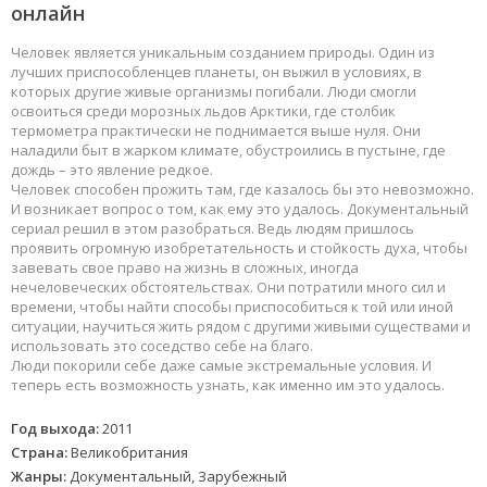
онлайн
Человек является уникальным созданием природы. Один из
лучших приспособленцев планеты, он выжил в условиях, в
которых другие живые организмы погибали. Люди смогли
освоиться среди морозных льдов Арктики, где столбик
термометра практически не поднимается выше нуля. Они
наладили быт в жарком климате, обустроились в пустыне, где
дождь – это явление редкое.
Человек способен прожить там, где казалось бы это невозможно.
И возникает вопрос о том, как ему это удалось. Документальный
сериал решил в этом разобраться. Ведь людям пришлось
проявить огромную изобретательность и стойкость духа, чтобы
завевать свое право на жизнь в сложных, иногда
нечеловеческих обстоятельствах. Они потратили много сил и
времени, чтобы найти способы приспособиться к той или иной
ситуации, научиться жить рядом с другими живыми существами и
использовать это соседство себе на благо.
Люди покорили себе даже самые экстремальные условия. И
теперь есть возможность узнать, как именно им это удалось.
Год выхода:
2011
Страна:
Великобритания
Жанры:
Документальный, Зарубежный