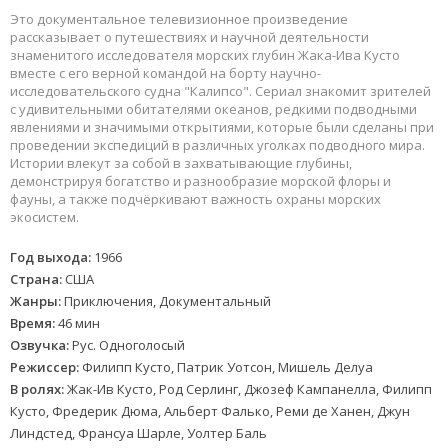
Это документальное телевизионное произведение
рассказывает о путешествиях и научной деятельности
знаменитого исследователя морских глубин Жака-Ива Кусто
вместе с его верной командой на борту научно-
исследовательского судна "Калипсо". Сериал знакомит зрителей
с удивительными обитателями океанов, редкими подводными
явлениями и значимыми открытиями, которые были сделаны при
проведении экспедиций в различных уголках подводного мира.
Истории влекут за собой в захватывающие глубины,
демонстрируя богатство и разнообразие морской флоры и
фауны, а также подчёркивают важность охраны морских
экосистем.
Год выхода:
1966
Страна:
США
Жанры:
Приключения, Документальный
Время:
46 мин
Озвучка:
Рус. Одноголосый
Режиссер:
Филипп Кусто, Патрик Уотсон, Мишель Делуа
В ролях:
Жак-Ив Кусто, Род Серлинг, Джозеф Кампанелла, Филипп
Кусто, Фредерик Дюма, Альберт Фалько, Реми де Ханен, Джун
Линдстед, Франсуа Шарле, Уолтер Баль