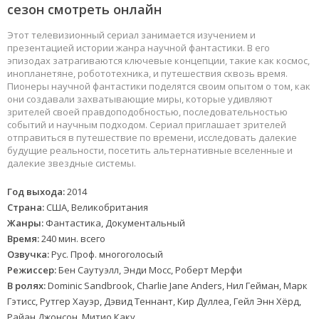
сезон смотреть онлайн
Этот телевизионный сериал занимается изучением и
презентацией истории жанра научной фантастики. В его
эпизодах затрагиваются ключевые концепции, такие как космос,
инопланетяне, робототехника, и путешествия сквозь время.
Пионеры научной фантастики поделятся своим опытом о том, как
они создавали захватывающие миры, которые удивляют
зрителей своей правдоподобностью, последовательностью
событий и научным подходом. Сериал приглашает зрителей
отправиться в путешествие по времени, исследовать далекие
будущие реальности, посетить альтернативные вселенные и
далекие звездные системы.
Год выхода:
2014
Страна:
США, Великобритания
Жанры:
Фантастика, Документальный
Время:
240 мин. всего
Озвучка:
Рус. Проф. многоголосый
Режиссер:
Бен Саутуэлл, Энди Мосс, Роберт Мерфи
В ролях:
Dominic Sandbrook, Charlie Jane Anders, Нил Гейман, Марк
Гэтисс, Рутгер Хауэр, Дэвид Теннант, Кир Дуллеа, Гейл Энн Хёрд,
Райан Джонсон, Митио Каку