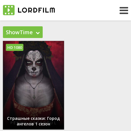
ShowTime
HD 1080
Страшные сказки: Город
ангелов 1 сезон