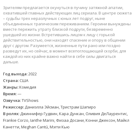
Зрителям предлагается окунуться в пучину затяжной апатии,
охватившей главных действующих лиц сериала. В центре сюжета
– судьбы трех неразлучных с юных лет подруг, ныне
объединенных трагическим переживанием. Героини вынуждены
вместе пережить утрату близкой подруги, безвременно
ушедшей из жизни. Встретившись лицом к лицу с горькой
действительностью, они находят спасение и опору в общении
друг с другом. Разумеется, жизненные пути рано или поздно
разведут их, но сейчас, в момент всепоглощающей скорби, для
каждой из них крайне важно найти в себе силы двигаться
дальше.
Год выхода:
2022
Страна:
США
Жанры:
Комедия
Время:
—
Озвучка:
TVShows
Режиссер:
Даниэлла Эйсман, Тристрам Шапиро
В ролях:
Джиннифер Гудвин, Кара Дункан, Оливия ДеЛаурентис,
Frankie Corzo, Ianthe Marini, Физаа Досани, Конни Джексон, Майкл
Канетти, Meghan Cantú, Мэгги Кью