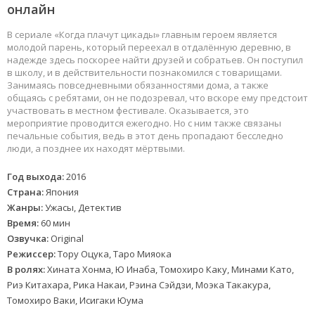
онлайн
В сериале «Когда плачут цикады» главным героем является
молодой парень, который переехал в отдалённую деревню, в
надежде здесь поскорее найти друзей и собратьев. Он поступил
в школу, и в действительности познакомился с товарищами.
Занимаясь повседневными обязанностями дома, а также
общаясь с ребятами, он не подозревал, что вскоре ему предстоит
участвовать в местном фестивале. Оказывается, это
мероприятие проводится ежегодно. Но с ним также связаны
печальные события, ведь в этот день пропадают бесследно
люди, а позднее их находят мёртвыми.
Год выхода:
2016
Страна:
Япония
Жанры:
Ужасы, Детектив
Время:
60 мин
Озвучка:
Original
Режиссер:
Тору Оцука, Таро Мияока
В ролях:
Хината Хонма, Ю Инаба, Томохиро Каку, Минами Като,
Риэ Китахара, Рика Накаи, Рэина Сэйдзи, Моэка Такакура,
Томохиро Ваки, Исигаки Юума