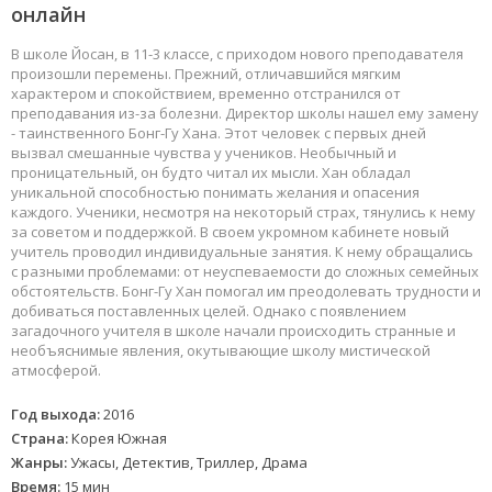
онлайн
В школе Йосан, в 11-3 классе, с приходом нового преподавателя
произошли перемены. Прежний, отличавшийся мягким
характером и спокойствием, временно отстранился от
преподавания из-за болезни. Директор школы нашел ему замену
- таинственного Бонг-Гу Хана. Этот человек с первых дней
вызвал смешанные чувства у учеников. Необычный и
проницательный, он будто читал их мысли. Хан обладал
уникальной способностью понимать желания и опасения
каждого. Ученики, несмотря на некоторый страх, тянулись к нему
за советом и поддержкой. В своем укромном кабинете новый
учитель проводил индивидуальные занятия. К нему обращались
с разными проблемами: от неуспеваемости до сложных семейных
обстоятельств. Бонг-Гу Хан помогал им преодолевать трудности и
добиваться поставленных целей. Однако с появлением
загадочного учителя в школе начали происходить странные и
необъяснимые явления, окутывающие школу мистической
атмосферой.
Год выхода:
2016
Страна:
Корея Южная
Жанры:
Ужасы, Детектив, Триллер, Драма
Время:
15 мин