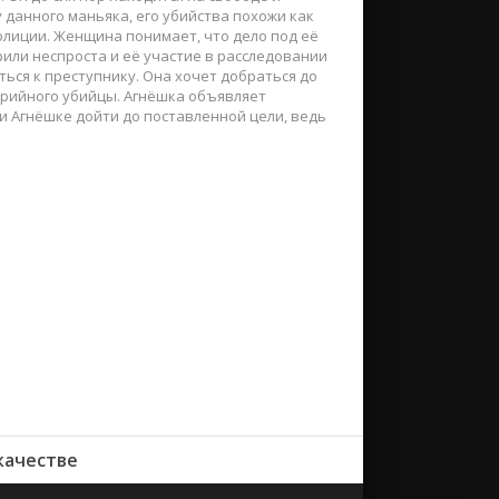
 данного маньяка, его убийства похожи как
олиции. Женщина понимает, что дело под её
рили неспроста и её участие в расследовании
ься к преступнику. Она хочет добраться до
ерийного убийцы. Агнёшка объявляет
ли Агнёшке дойти до поставленной цели, ведь
качестве