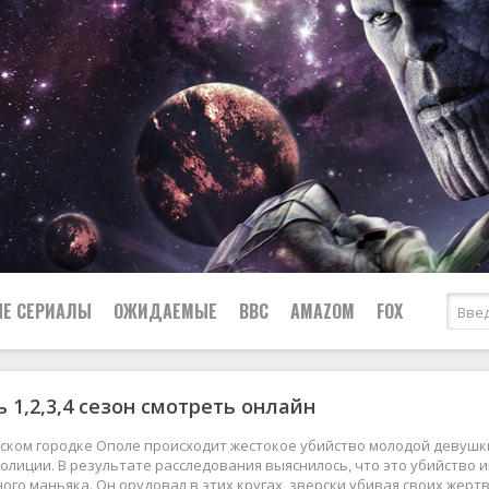
Е СЕРИАЛЫ
ОЖИДАЕМЫЕ
BBC
AMAZOM
FOX
 1,2,3,4 сезон смотреть онлайн
Ужасы
Комедии
Документальные
ском городке Ополе происходит жестокое убийство молодой девушк
Боевики
Военные
олиции. В результате расследования выяснилось, что это убийство 
ого маньяка. Он орудовал в этих кругах, зверски убивая своих жертв