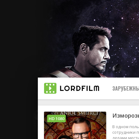
ЗАРУБЕЖНЫ
Изморозь
Все
HD 1080
В одном поль
2019
сотрудники п
делами местн