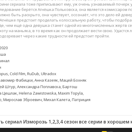
Приключения
Семейные
оини сериала тоже приписывают ему, уж очень узнаваемый почерк у
Детективы
Спортивные
следование берётся Агнёшка Польковска, она является комиссаром п
лжно быть раскрыто, она чувствует, осознаёт, что это дело ей дове
Драмы
Вестерны
 Агнёшке предстоит проделать колоссальную работу, чтобы подобрат
итания
Исторические
Фэнтези
е, чем ещё одна девушка станет одной из многочисленных жертв с
оту на маньяка, в то время как он продолжает вести свою. Удастся 
Криминальные
Netflix
одозревает через какие трудности ей предстоит пройти.
Мелодрамы
HBO
ная
Триллеры
Marvel
2020
ьша
Фантастика
инал
н
pus, Cold Film, RuDub, Ultradox
авомир Фабицки, Анна Казеяк, Мацей Бохняк
й Штур, Александра Поплавска, Бартош
а Цешлак, Helena Zawistowska, Maxim Topyla,
, Мирослав Зброевич, Михал Калета, Патриция
ь сериал Изморозь 1,2,3,4 сезон все серии в хорошем 