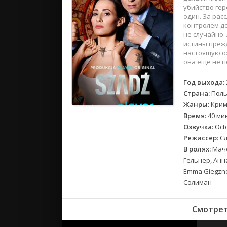
2018
убийство гер
2017
один. За рас
контролем до
не случайно.
Великобр
истины прежд
настоящую ох
Испания
она ещё не п
Германия
Корея Юж
Год выхода:
Страна:
Пол
Канада
Жанры:
Крим
Индия
Время:
40 ми
Франция
Озвучка:
Octo
Режиссер:
Сл
В ролях:
Маче
Гельнер, Анн
Emma Giegzno
Солиман
Смотрет