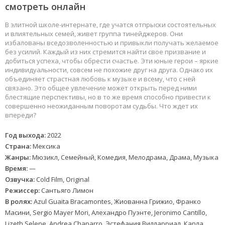
смотреть онлайн
В элитной школе-интернате, где учатся отпрыски состоятельных
и влиятельных семей, живет группа тинейджеров. Они
избалованы вседозволенностью и привыкли получать желаемое
без усилий. Каждый из них стремится найти свое призвание и
добиться успеха, чтобы обрести счастье. Эти юные герои – яркие
индивидуальности, совсем не похожие друг на друга. Однако их
объединяет страстная любовь к музыке и всему, что с ней
связано. Это общее увлечение может открыть перед ними
блестящие перспективы, но в то же время способно привести к
совершенно неожиданным поворотам судьбы. Что ждет их
впереди?
Год выхода:
2022
Страна:
Мексика
Жанры:
Мюзикл, Семейный, Комедия, Мелодрама, Драма, Музыка
Время:
—
Озвучка:
Cold Film, Original
Режиссер:
Сантьяго Лимон
В ролях:
Azul Guaita Bracamontes, Жиованна Грижио, Франко
Масини, Sergio Mayer Mori, Алехандро Пуэнте, Jeronimo Cantillo,
Lizeth Selene, Andrea Chaparro, Эстефания Вилларриал, Карла