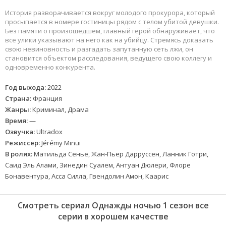
История разворачивается вокруг молодого прокурора, который
просыпается в номере гостиницы рядом с телом убитой девушки.
Без памяти о произошедшем, главный герой обнаруживает, что
все улики указывают на него как на убийцу. Стремясь доказать
свою невиновность и разгадать запутанную сеть лжи, он
становится объектом расследования, ведущего свою коллегу и
одновременно конкурента.
Год выхода:
2022
Страна:
Франция
Жанры:
Криминал, Драма
Время:
—
Озвучка:
Ultradox
Режиссер:
Jérémy Minui
В ролях:
Матильда Сенье, Жан-Пьер Дарруссен, Ланник Готри,
Саид Эль Алами, Зинедин Суалем, Антуан Дюлери, Флоре
Бонавентура, Асса Силла, Гвендолин Амон, Каарис
Смотреть сериал Однажды ночью 1 сезон все
серии в хорошем качестве