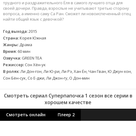
трудного и раздражительного Ёля в самого лучшего отца для
своей дочери. Правда, взрослые не учитывают третью сторону
вопроса, а именно саму Са Ран. Сможет ли новоиспеченный отец
найти общий язык с девочкой?
Год выхода:
2015
Страна:
Корея Южная
Жанры:
Драма
Время:
60 мин
Озвучка:
GREEN TEA
Режиссер:
Сон Хён-ук
В ролях:
Ли Дон-гон, Ли Ю-ри, Ли Рэ, Хан Ён, Чан Гван, Ю Джун-хон,
Сон Бён-сук, Со Е-джи, Ли Джон-гу, О Дон-мин
Смотреть сериал Суперпапочка 1 сезон все серии в
хорошем качестве
Смотреть онлайн
Плеер 2