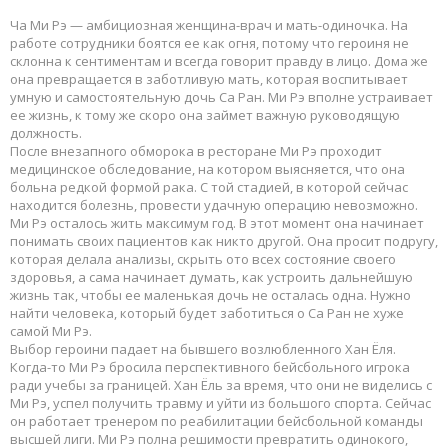
Ча Ми Рэ — амбициозная женщина-врач и мать-одиночка. На
работе сотрудники боятся ее как огня, потому что героиня не
склонна к сентиментам и всегда говорит правду в лицо. Дома же
она превращается в заботливую мать, которая воспитывает
умную и самостоятельную дочь Са Ран. Ми Рэ вполне устраивает
ее жизнь, к тому же скоро она займет важную руководящую
должность.
После внезапного обморока в ресторане Ми Рэ проходит
медицинское обследование, на котором выясняется, что она
больна редкой формой рака. С той стадией, в которой сейчас
находится болезнь, провести удачную операцию невозможно.
Ми Рэ осталось жить максимум год. В этот момент она начинает
понимать своих пациентов как никто другой. Она просит подругу,
которая делала анализы, скрыть ото всех состояние своего
здоровья, а сама начинает думать, как устроить дальнейшую
жизнь так, чтобы ее маленькая дочь не осталась одна. Нужно
найти человека, который будет заботиться о Са Ран не хуже
самой Ми Рэ.
Выбор героини падает на бывшего возлюбленного Хан Ёля.
Когда-то Ми Рэ бросила перспективного бейсбольного игрока
ради учебы за границей. Хан Ёль за время, что они не виделись с
Ми Рэ, успел получить травму и уйти из большого спорта. Сейчас
он работает тренером по реабилитации бейсбольной команды
высшей лиги. Ми Рэ полна решимости превратить одинокого,