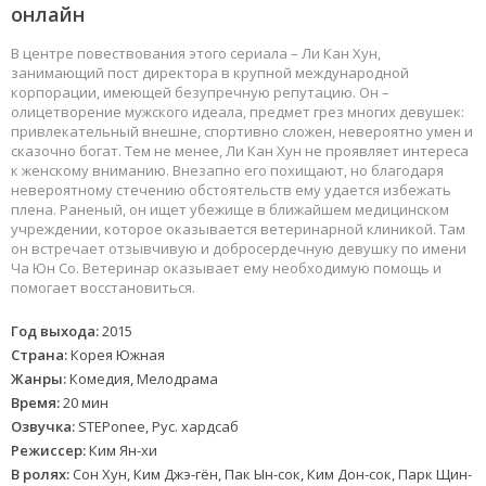
онлайн
В центре повествования этого сериала – Ли Кан Хун,
занимающий пост директора в крупной международной
корпорации, имеющей безупречную репутацию. Он –
олицетворение мужского идеала, предмет грез многих девушек:
привлекательный внешне, спортивно сложен, невероятно умен и
сказочно богат. Тем не менее, Ли Кан Хун не проявляет интереса
к женскому вниманию. Внезапно его похищают, но благодаря
невероятному стечению обстоятельств ему удается избежать
плена. Раненый, он ищет убежище в ближайшем медицинском
учреждении, которое оказывается ветеринарной клиникой. Там
он встречает отзывчивую и добросердечную девушку по имени
Ча Юн Со. Ветеринар оказывает ему необходимую помощь и
помогает восстановиться.
Год выхода:
2015
Страна:
Корея Южная
Жанры:
Комедия, Мелодрама
Время:
20 мин
Озвучка:
STEPonee, Рус. хардсаб
Режиссер:
Ким Ян-хи
В ролях:
Сон Хун, Ким Джэ-гён, Пак Ын-сок, Ким Дон-сок, Парк Щин-