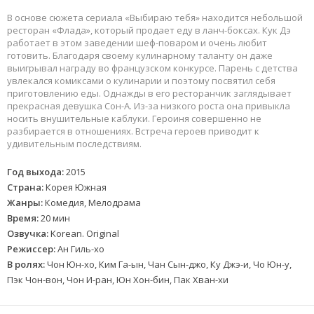
В основе сюжета сериала «Выбираю тебя» находится небольшой
ресторан «Флада», который продает еду в ланч-боксах. Кук Дэ
работает в этом заведении шеф-поваром и очень любит
готовить. Благодаря своему кулинарному таланту он даже
выигрывал награду во французском конкурсе. Парень с детства
увлекался комиксами о кулинарии и поэтому посвятил себя
приготовлению еды. Однажды в его ресторанчик заглядывает
прекрасная девушка Сон-А. Из-за низкого роста она привыкла
носить внушительные каблуки. Героиня совершенно не
разбирается в отношениях. Встреча героев приводит к
удивительным последствиям.
Год выхода:
2015
Страна:
Корея Южная
Жанры:
Комедия, Мелодрама
Время:
20 мин
Озвучка:
Korean. Original
Режиссер:
Ан Гиль-хо
В ролях:
Чон Юн-хо, Ким Га-ын, Чан Сын-джо, Ку Джэ-и, Чо Юн-у,
Пэк Чон-вон, Чон И-ран, Юн Хон-бин, Пак Хван-хи