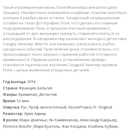
Тихая и размеренная жизнь Поля Мезоневра внезапно дала
трещину. Неизвестные осквернили кладбище, похитив несколько
усопших и разбросав их останки. Загадочный злоумышленник
оставил на телах фотографию Поля, что сделало его главным
подозреваемым. Поль, в прошлом опытный криминалист,
отошедший от дел, вынужден тряхнуть стариной и взяться за
расследование. В напарники ему назначают молодого детектива
Сандру Уинклер. Вместе они начинают распутывать клубок
загадочных событий. Практически сразу становится ясно, что
происходящее тесно связано с прежней работой отставного
криминалиста. Первым шагом к установлению правды
становится тщательное изучение Сандрой Уинклер архивов
Поля, с целью выявления упущенных деталей.
Год выхода:
2014
Страна:
Франция, Бельгия
Жанры:
Криминал, Детектив
Время:
52 мин
Озвучка:
Рус. Проф. многоголосый, ViruseProject, Fr. Original
Режиссер:
Эрве Адмар
В ролях:
Мари Домпнье, Ян Хамменекер, Александр Каррьер,
Florence Bolufer, Мари Буатель, Жак Клодани, Изабель Кубиак,