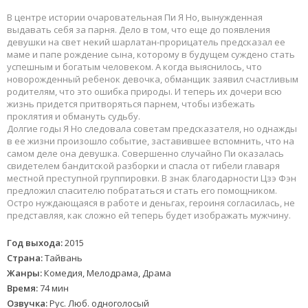
В центре истории очаровательная Пи Я Но, вынужденная
выдавать себя за парня. Дело в том, что еще до появления
девушки на свет некий шарлатан-прорицатель предсказал ее
маме и папе рождение сына, которому в будущем суждено стать
успешным и богатым человеком. А когда выяснилось, что
новорожденный ребенок девочка, обманщик заявил счастливым
родителям, что это ошибка природы. И теперь их дочери всю
жизнь придется притворяться парнем, чтобы избежать
проклятия и обмануть судьбу.
Долгие годы Я Но следовала советам предсказателя, но однажды
в ее жизни произошло событие, заставившее вспомнить, что на
самом деле она девушка. Совершенно случайно Пи оказалась
свидетелем бандитской разборки и спасла от гибели главаря
местной преступной группировки. В знак благодарности Цзэ Фэн
предложил спасителю побрататься и стать его помощником.
Остро нуждающаяся в работе и деньгах, героиня согласилась, не
представляя, как сложно ей теперь будет изображать мужчину.
Год выхода:
2015
Страна:
Тайвань
Жанры:
Комедия, Мелодрама, Драма
Время:
74 мин
Озвучка:
Рус. Люб. одноголосый