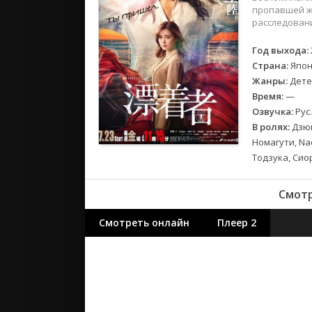
2018
пропавшей ж
2017
расследован
Год выхода:
Великобр
Страна:
Япон
Испания
Жанры:
Дете
Германия
Время:
—
Корея Юж
Озвучка:
Рус
В ролях:
Дзюн
Канада
Номагути, Na
Индия
Тодзука, Сио
Франция
Смотр
Смотреть онлайн
Плеер 2