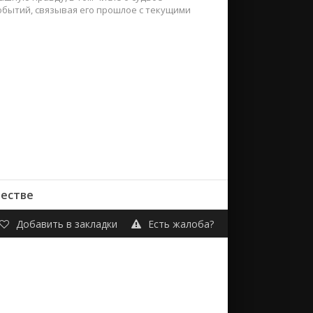
бытий, связывая его прошлое с текущими
честве
Добавить в закладки
Есть жалоба?