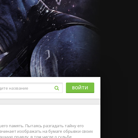
ВОЙТИ
его память. Пытаясь разгадать тайну его
начинает изображать на бумаге обрывки своих
ашную правду, в том числе о судьбе