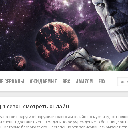
Е СЕРИАЛЫ
ОЖИДАЕМЫЕ
BBC
AMAZOM
FOX
 1 сезон смотреть онлайн
Ужасы
Комедии
Документальные
еана три подруги обнаружили голого амнезийного мужчину, потерявш
Боевики
Военные
и спешат доставить его в медицинское учреждение. В больнице он 
, которые беспокоят его. Постепенно эти зарисовки открывают стр