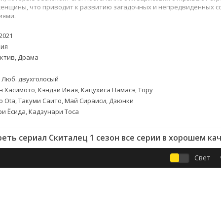
Приключения
Семейные
енщины, что приводит к развитию загадочных и непредвиденных со
Детективы
Спортивные
иями.
Драмы
Вестерны
2021
итания
Исторические
Фэнтези
ия
Криминальные
Netflix
ктив, Драма
Мелодрамы
HBO
ная
Триллеры
Marvel
. Люб. двухголосый
 Хасимото, Кэндзи Ивая, Кацухиса Намасэ, Тору
Фантастика
o Ota, Такуми Саито, Май Сираиси, Дзюнки
ри Ёсида, Кадзунари Тоса
еть сериал Скиталец 1 сезон все серии в хорошем ка
Свет