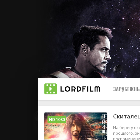
ЗАРУБЕЖНЫ
Скиталец
Все
HD 1080
На берегу ок
2019
прошлого, он
воспоминаний