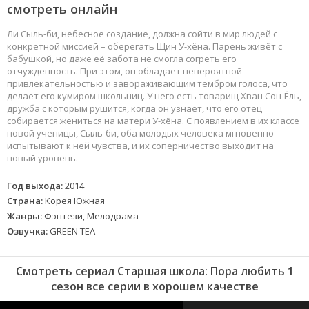
смотреть онлайн
Ли Сыль-би, небесное создание, должна сойти в мир людей с
конкретной миссией – оберегать Щин У-хёна. Парень живёт с
бабушкой, но даже её забота не смогла согреть его
отчужденность. При этом, он обладает невероятной
привлекательностью и завораживающим тембром голоса, что
делает его кумиром школьниц. У него есть товарищ Хван Сон-Ёль,
дружба с которым рушится, когда он узнает, что его отец
собирается жениться на матери У-хёна. С появлением в их классе
новой ученицы, Сыль-би, оба молодых человека мгновенно
испытывают к ней чувства, и их соперничество выходит на
новый уровень.
Год выхода:
2014
Страна:
Корея Южная
Жанры:
Фэнтези, Мелодрама
Озвучка:
GREEN TEA
Смотреть сериал Старшая школа: Пора любить 1
сезон все серии в хорошем качестве