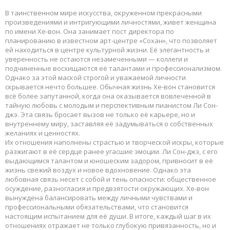
В таинственном мире искусства, окруженном прекрасными
произведениями и интригующими личностями, живет женщина
по имени Хе-вон. Она занимает пост директора по
планированию в известном арт-центре «Сохан», что позволяет
ей находиться в центре культурной жизни. Её элегантность и
уверенность не остаются незамеченными — коллеги и
подчиненные восхищаются её талантами и профессионализмом.
Однако за этой маской строгой и уважаемой личности
скрывается нечто большее. Обычная жизнь Хе-вон становится
всё более запутанной, когда она оказывается вовлеченной в
тайную любовь с молодым и перспективным пианистом Ли Сон-
джэ. Эта связь бросает вызов не только её карьере, но и
внутреннему миру, заставляя её задумываться о собственных
желаниях и ценностях.
Их отношения наполнены страстью и творческой искры, которые
разжигают в её сердце ранее угасшие эмоции. Ли Сон-джэ, с его
выдающимся талантом и юношеским задором, привносит в её
жизнь свежий воздух и новое вдохновение. Однако эта
любовная связь несет с собой и тень опасности: общественное
осуждение, разногласия и предвзятости окружающих. Хе-вон
вынуждена балансировать между личными чувствами и
профессиональными обязательствами, что становится
настоящим испытанием для её души. В итоге, каждый шаг в их
отношениях отражает не только глубокую привязанность, но и