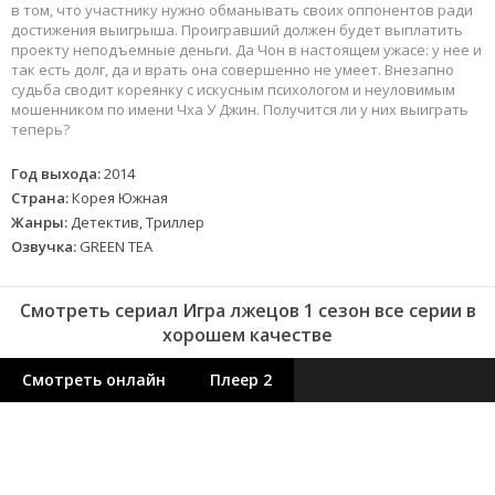
в том, что участнику нужно обманывать своих оппонентов ради
достижения выигрыша. Проигравший должен будет выплатить
проекту неподъемные деньги. Да Чон в настоящем ужасе: у нее и
так есть долг, да и врать она совершенно не умеет. Внезапно
судьба сводит кореянку с искусным психологом и неуловимым
мошенником по имени Чха У Джин. Получится ли у них выиграть
теперь?
Год выхода:
2014
Страна:
Корея Южная
Жанры:
Детектив, Триллер
Озвучка:
GREEN TEA
Смотреть сериал Игра лжецов 1 сезон все серии в
хорошем качестве
Смотреть онлайн
Плеер 2