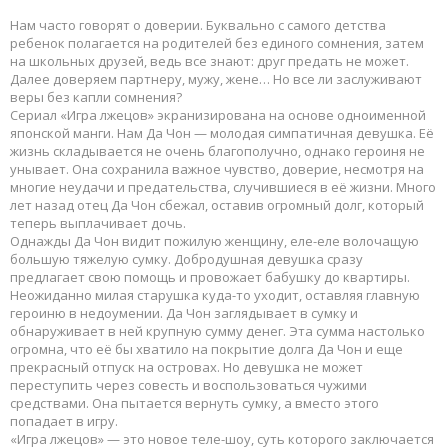
Нам часто говорят о доверии. Буквально с самого детства
ребенок полагается на родителей без единого сомнения, затем
на школьных друзей, ведь все знают: друг предать не может.
Далее доверяем партнеру, мужу, жене… Но все ли заслуживают
веры без капли сомнения?
Сериал «Игра лжецов» экранизирована на основе одноименной
японской манги. Нам Да Чон — молодая симпатичная девушка. Её
жизнь складывается не очень благополучно, однако героиня не
унывает. Она сохранила важное чувство, доверие, несмотря на
многие неудачи и предательства, случившиеся в её жизни. Много
лет назад отец Да Чон сбежал, оставив огромный долг, который
теперь выплачивает дочь.
Однажды Да Чон видит пожилую женщину, еле-еле волочащую
большую тяжелую сумку. Добродушная девушка сразу
предлагает свою помощь и провожает бабушку до квартиры.
Неожиданно милая старушка куда-то уходит, оставляя главную
героиню в недоумении. Да Чон заглядывает в сумку и
обнаруживает в ней крупную сумму денег. Эта сумма настолько
огромна, что её бы хватило на покрытие долга Да Чон и еще
прекрасный отпуск на островах. Но девушка не может
переступить через совесть и воспользоваться чужими
средствами. Она пытается вернуть сумку, а вместо этого
попадает в игру.
«Игра лжецов» — это новое теле-шоу, суть которого заключается