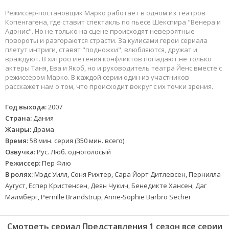
Режиссер-постановщик Марко работает в одном из театров
Копенгагена, где ставит спектакль по пьесе Шекспира "Венера и
Адонис". Но не только на сцене происходят невероятные
повороты и разгораются страсти. За кулисами герои сериала
плетут интриги, ставят "подножки", влюбляются, дружат и
враждуют. В хитросплетения конфликтов попадают не только
актеры Таня, Ева и Якоб, но и руководитель театра Йенс вместе с
режиссером Марко. В каждой серии один из участников
расскажет нам о том, что происходит вокруг с их точки зрения.
Год выхода:
2007
Страна:
Дания
Жанры:
Драма
Время:
58 мин. серия (350 мин. всего)
Озвучка:
Рус. Люб. одноголосый
Режиссер:
Пер Флю
В ролях:
Мэдс Уилл, Соня Рихтер, Сара Йорт Дитлевсен, Пернилла
Аугуст, Еспер Кристенсен, Деян Чукич, Бенедикте Хансен, Даг
Малмберг, Pernille Brandstrup, Anne-Sophie Barbro Secher
Смотреть сериал Представления 1 сезон все серии