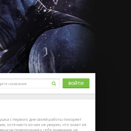
ВОЙТИ
ушка с первого дня своей работы покоряет
, хотя никто из них не уверен, что знает её
авыком привлечения к себе внимания, не