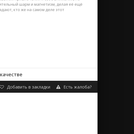
нительный шарм и магнетизм, делая её ещё
гадают, кто же на самом деле этот
 качестве
Добавить в закладки
Есть жалоба?