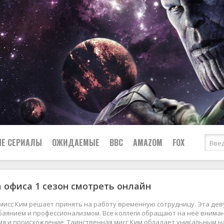
Е СЕРИАЛЫ
ОЖИДАЕМЫЕ
BBC
AMAZOM
FOX
 офиса 1 сезон смотреть онлайн
Ужасы
Комедии
Документальные
мисс Ким решает принять на работу временную сотрудницу. Эта дев
Боевики
Военные
баянием и профессионализмом. Все коллеги обращают на неё внимание
я и происхождение. Таинственная мисс Ким обладает уникальным н