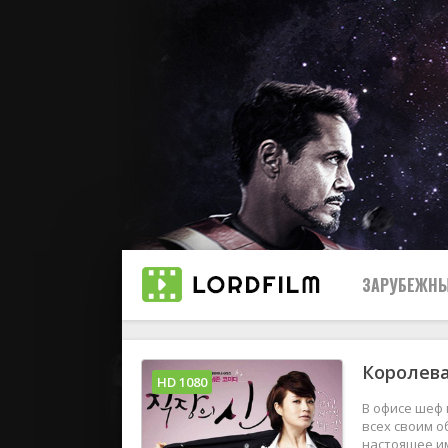
ЗАРУБЕЖНЫ
Королева
Все
HD 1080
В офисе шеф 
2019
всех своим о
настоящее им