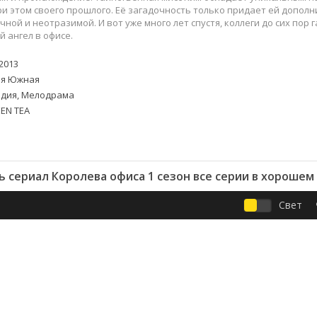
Приключения
Семейные
и этом своего прошлого. Её загадочность только придает ей допол
Детективы
Спортивные
чной и неотразимой. И вот уже много лет спустя, коллеги до сих пор 
 ангел в офисе.
Драмы
Вестерны
итания
Исторические
Фэнтези
2013
Криминальные
Netflix
я Южная
Мелодрамы
HBO
дия, Мелодрама
EN TEA
ная
Триллеры
Marvel
Фантастика
 сериал Королева офиса 1 сезон все серии в хорошем
Свет