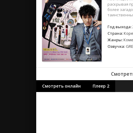
2018
раскрывая пр
2017
более загадо
таинственный
Великобр
Год выхода:
Испания
Страна:
Коре
Германия
Жанры:
Коме
Озвучка:
GRE
Корея Юж
Канада
Индия
Франция
Смотреть
Смотреть онлайн
Плеер 2