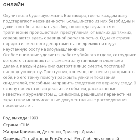
онлайн
Окунитесь в бурлящую жизнь Балтимора, где на каждом шагу
подстерегают неожиданности. Большинство из них безобидны и
даже способны вызвать улыбку, но иногда случаются и
трагические происшествия: преступления, от мелких до тяжких,
совершаются здесь с завидной регулярностью. Однако стражи
порядка из местного департамента не дремлют и ведут
неустанную охоту на злоумышленников.
Особое внимание уделяется работе убойного отдела, сотрудники
которого сталкиваются с самыми запутанными и сложными
делами. Каждый день они смотрят в лицо смерти, постигшей
очередную жертву. Преступник, конечно, не спешит раскрывать
себя, но его тайну помогут раскрыть улики и показания
свидетелей, способные направить следствие по верному следу. В
основу проекта легли реальные события, рассказанные
известным журналистом Д. Саймоном, решившим перенести на
экран свои многочисленные документальные расследования
последних лет.
Год выхода:
1993
Страна:
США
Жанры:
Криминал, Детектив, Триллер, Драма
Озвучка:
Пятый канал, Eng.Original, Рус. Люб. двухголосый,