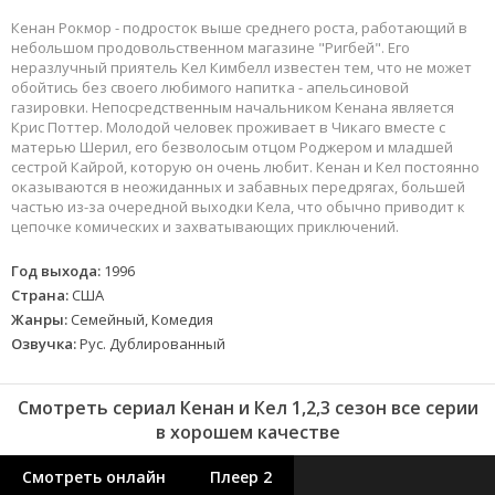
Кенан Рокмор - подросток выше среднего роста, работающий в
небольшом продовольственном магазине "Ригбей". Его
неразлучный приятель Кел Кимбелл известен тем, что не может
обойтись без своего любимого напитка - апельсиновой
газировки. Непосредственным начальником Кенана является
Крис Поттер. Молодой человек проживает в Чикаго вместе с
матерью Шерил, его безволосым отцом Роджером и младшей
сестрой Кайрой, которую он очень любит. Кенан и Кел постоянно
оказываются в неожиданных и забавных передрягах, большей
частью из-за очередной выходки Кела, что обычно приводит к
цепочке комических и захватывающих приключений.
Год выхода:
1996
Страна:
США
Жанры:
Семейный, Комедия
Озвучка:
Рус. Дублированный
Смотреть сериал Кенан и Кел 1,2,3 сезон все серии
в хорошем качестве
Смотреть онлайн
Плеер 2