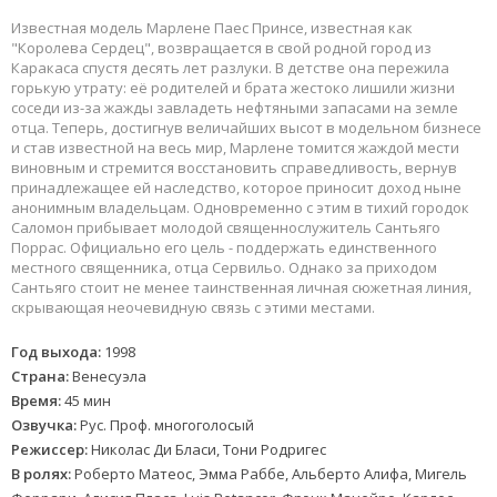
Известная модель Марлене Паес Принсе, известная как
"Королева Сердец", возвращается в свой родной город из
Каракаса спустя десять лет разлуки. В детстве она пережила
горькую утрату: её родителей и брата жестоко лишили жизни
соседи из-за жажды завладеть нефтяными запасами на земле
отца. Теперь, достигнув величайших высот в модельном бизнесе
и став известной на весь мир, Марлене томится жаждой мести
виновным и стремится восстановить справедливость, вернув
принадлежащее ей наследство, которое приносит доход ныне
анонимным владельцам. Одновременно с этим в тихий городок
Саломон прибывает молодой священнослужитель Сантьяго
Поррас. Официально его цель - поддержать единственного
местного священника, отца Сервильо. Однако за приходом
Сантьяго стоит не менее таинственная личная сюжетная линия,
скрывающая неочевидную связь с этими местами.
Год выхода:
1998
Страна:
Венесуэла
Время:
45 мин
Озвучка:
Рус. Проф. многоголосый
Режиссер:
Николас Ди Бласи, Тони Родригес
В ролях:
Роберто Матеос, Эмма Раббе, Альберто Алифа, Мигель