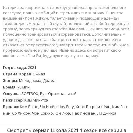
История разворачивается вокруг учащихся профессионального
колледжа, полных амбиций и стремящихся к знаниям. В центре
внимания - Кон Ги-Джун, талантливый и подающий надежды
тхэквондист. Несчастный случай, повлекший за собой серьезную
травму, перечеркнул его спортивные планы, лишив возможности
полноценно тренироваться и соревноваться. Дополнительным
ударом для юноши стало банкротство отца, заставившее его
отказаться от престижного университета и поступить в обычное
профессиональное училище. Именно здесь он встретит свою
любовь – На Гым-Ём, будущую искусную повариху.
Год выхода:
2021
Страна:
Корея Южная
Жанры:
Мелодрама, Драма
Время:
70 мин
Озвучка:
SOFTBOX, Рус. Оригинальный
Режиссер:
Ким Мин-тхэ
В ролях:
Ким Ё-хан, Чо И-хён, Чху Ён-у, Хван Бо-рым-бёль, Ким Ган-
мин, Со Хи-сон, Чон Сок-хо, Юн И-рэ, Пак Ин-хван, Ли Джи-ха
Смотреть сериал Школа 2021 1 сезон все серии в