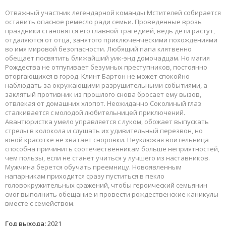
Отважный участник легендарной команды Мстителей собирается
оставить опасное ремесло ради семьи. Проведенные врозь
праздники становятся его главной трагедией, ведь дети растут,
отдаляются от отца, занятого приключенческими похождениями
во имя мировой безопасности. Любящий папа клятвенно
обещает посвятить ближайший уик-энд домочадцам. Но магия
Рождества не отпугивает безумных преступников, постоянно
вторгающихся в город. Клинт Бартон не может спокойно
наблюдать за окружающими разрушительными событиями, а
заклятый противник из прошлого снова бросает ему вызов,
отвлекая от домашних хлопот. Неожиданно Соколиный глаз
сталкивается с молодой любительницей приключений.
Авантюристка умело управляется с луком, обожает выпускать
стрелы в колокола и слушать их удивительный перезвон, но
юной красотке не хватает сноровки. Неуклюжая воительница
способна причинить соотечественникам больше неприятностей,
чем пользы, если не станет учиться у лучшего из наставников.
Мужчина берется обучать преемницу. Новоявленным
напарникам приходится сразу пуститься в пекло
головокружительных сражений, чтобы героический семьянин
смог выполнить обещание и провести рождественские каникулы
вместе с семейством.
Год выхода:
2021