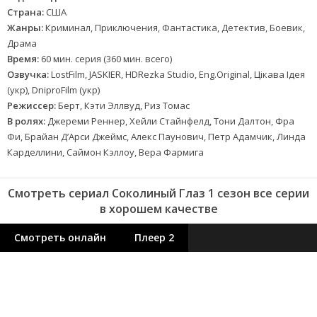
Страна:
США
Жанры:
Криминал, Приключения, Фантастика, Детектив, Боевик,
Драма
Время:
60 мин. серия (360 мин. всего)
Озвучка:
LostFilm, JASKIER, HDRezka Studio, Eng.Original, Цікава Ідея
(укр), DniproFilm (укр)
Режиссер:
Берт, Кэти Эллвуд, Риз Томас
В ролях:
Джереми Реннер, Хейли Стайнфелд, Тони Далтон, Фра
Фи, Брайан Д’Арси Джеймс, Алекс Паунович, Петр Адамчик, Линда
Карделлини, Саймон Кэллоу, Вера Фармига
Смотреть сериал Соколиный Глаз 1 сезон все серии
в хорошем качестве
Смотреть онлайн
Плеер 2