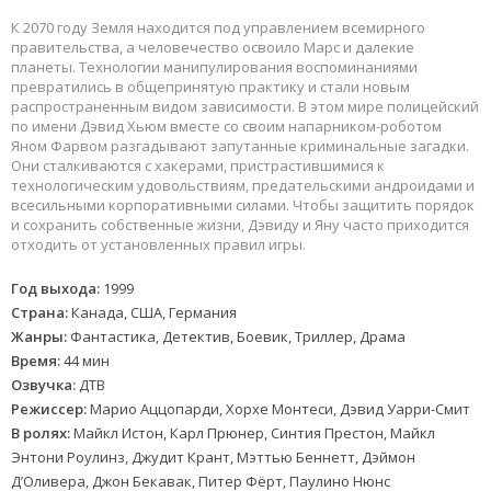
К 2070 году Земля находится под управлением всемирного
правительства, а человечество освоило Марс и далекие
планеты. Технологии манипулирования воспоминаниями
превратились в общепринятую практику и стали новым
распространенным видом зависимости. В этом мире полицейский
по имени Дэвид Хьюм вместе со своим напарником-роботом
Яном Фарвом разгадывают запутанные криминальные загадки.
Они сталкиваются с хакерами, пристрастившимися к
технологическим удовольствиям, предательскими андроидами и
всесильными корпоративными силами. Чтобы защитить порядок
и сохранить собственные жизни, Дэвиду и Яну часто приходится
отходить от установленных правил игры.
Год выхода:
1999
Страна:
Канада, США, Германия
Жанры:
Фантастика, Детектив, Боевик, Триллер, Драма
Время:
44 мин
Озвучка:
ДТВ
Режиссер:
Марио Аццопарди, Хорхе Монтеси, Дэвид Уарри-Смит
В ролях:
Майкл Истон, Карл Прюнер, Синтия Престон, Майкл
Энтони Роулинз, Джудит Крант, Мэттью Беннетт, Дэймон
Д’Оливера, Джон Бекавак, Питер Фёрт, Паулино Нюнс