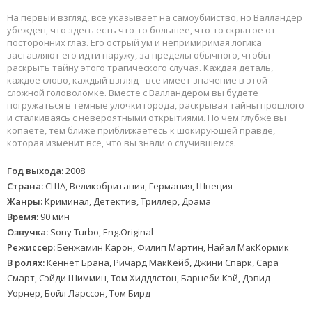
На первый взгляд, все указывает на самоубийство, но Валландер
убежден, что здесь есть что-то большее, что-то скрытое от
посторонних глаз. Его острый ум и непримиримая логика
заставляют его идти наружу, за пределы обычного, чтобы
раскрыть тайну этого трагического случая. Каждая деталь,
каждое слово, каждый взгляд - все имеет значение в этой
сложной головоломке. Вместе с Валландером вы будете
погружаться в темные улочки города, раскрывая тайны прошлого
и сталкиваясь с невероятными открытиями. Но чем глубже вы
копаете, тем ближе приближаетесь к шокирующей правде,
которая изменит все, что вы знали о случившемся.
Год выхода:
2008
Страна:
США, Великобритания, Германия, Швеция
Жанры:
Криминал, Детектив, Триллер, Драма
Время:
90 мин
Озвучка:
Sony Turbo, Eng.Original
Режиссер:
Бенжамин Карон, Филип Мартин, Найал МакКормик
В ролях:
Кеннет Брана, Ричард МакКейб, Джини Спарк, Сара
Смарт, Сэйди Шиммин, Том Хиддлстон, Барнеби Кэй, Дэвид
Уорнер, Бойл Ларссон, Том Бирд