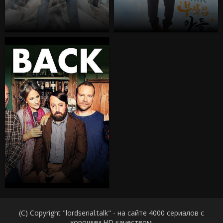
(C) Copyright "lordserial.talk" - на сайте 4000 сериалов с
хорошим HD качеством.