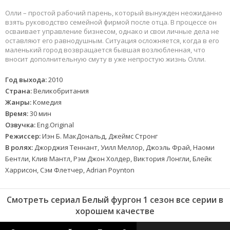
Олли – простой рабочий парень, который вынужден неожиданно
взять руководство семейной фирмой после отца. В процессе он
осваивает управление бизнесом, однако и свои личные дела не
оставляют его равнодушным. Ситуация осложняется, когда в его
маленький город возвращается бывшая возлюбленная, что
вносит дополнительную смуту в уже непростую жизнь Олли.
Год выхода:
2010
Страна:
Великобритания
Жанры:
Комедия
Время:
30 мин
Озвучка:
Eng.Original
Режиссер:
Иэн Б. МакДональд, Джеймс Стронг
В ролях:
Джорджия Теннант, Уилл Меллор, Джоэль Фрай, Наоми
Бентли, Клив Мантл, Рэм Джон Холдер, Виктория Лонгли, Блейк
Харрисон, Сэм Флетчер, Adrian Poynton
Смотреть сериал Белый фургон 1 сезон все серии в
хорошем качестве