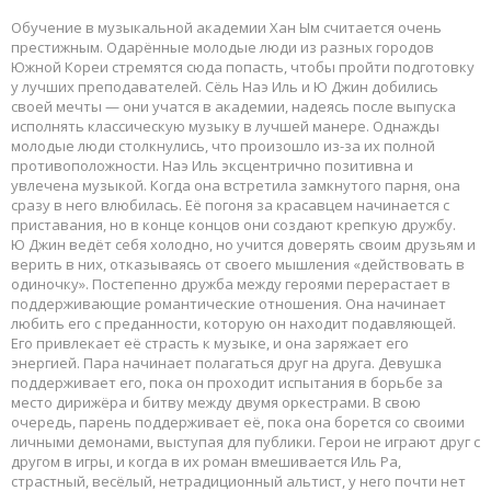
Обучение в музыкальной академии Хан Ым считается очень
престижным. Одарённые молодые люди из разных городов
Южной Кореи стремятся сюда попасть, чтобы пройти подготовку
у лучших преподавателей. Сёль Наэ Иль и Ю Джин добились
своей мечты — они учатся в академии, надеясь после выпуска
исполнять классическую музыку в лучшей манере. Однажды
молодые люди столкнулись, что произошло из-за их полной
противоположности. Наэ Иль эксцентрично позитивна и
увлечена музыкой. Когда она встретила замкнутого парня, она
сразу в него влюбилась. Её погоня за красавцем начинается с
приставания, но в конце концов они создают крепкую дружбу.
Ю Джин ведёт себя холодно, но учится доверять своим друзьям и
верить в них, отказываясь от своего мышления «действовать в
одиночку». Постепенно дружба между героями перерастает в
поддерживающие романтические отношения. Она начинает
любить его с преданности, которую он находит подавляющей.
Его привлекает её страсть к музыке, и она заряжает его
энергией. Пара начинает полагаться друг на друга. Девушка
поддерживает его, пока он проходит испытания в борьбе за
место дирижёра и битву между двумя оркестрами. В свою
очередь, парень поддерживает её, пока она борется со своими
личными демонами, выступая для публики. Герои не играют друг с
другом в игры, и когда в их роман вмешивается Иль Ра,
страстный, весёлый, нетрадиционный альтист, у него почти нет