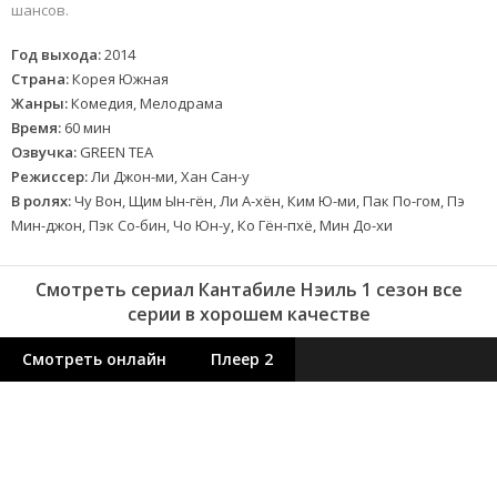
шансов.
Год выхода:
2014
Страна:
Корея Южная
Жанры:
Комедия, Мелодрама
Время:
60 мин
Озвучка:
GREEN TEA
Режиссер:
Ли Джон-ми, Хан Сан-у
В ролях:
Чу Вон, Щим Ын-гён, Ли А-хён, Ким Ю-ми, Пак По-гом, Пэ
Мин-джон, Пэк Со-бин, Чо Юн-у, Ко Гён-пхё, Мин До-хи
Смотреть сериал Кантабиле Нэиль 1 сезон все
серии в хорошем качестве
Смотреть онлайн
Плеер 2