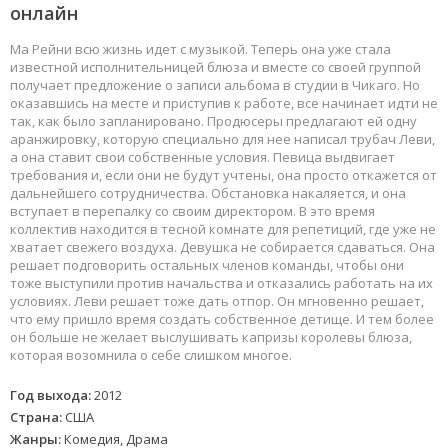
онлайн
Ма Рейни всю жизнь идет с музыкой. Теперь она уже стала
известной исполнительницей блюза и вместе со своей группой
получает предложение о записи альбома в студии в Чикаго. Но
оказавшись на месте и приступив к работе, все начинает идти не
так, как было запланировано. Продюсеры предлагают ей одну
аранжировку, которую специально для нее написал трубач Леви,
а она ставит свои собственные условия. Певица выдвигает
требования и, если они не будут учтены, она просто откажется от
дальнейшего сотрудничества. Обстановка накаляется, и она
вступает в перепалку со своим директором. В это время
коллектив находится в тесной комнате для репетиций, где уже не
хватает свежего воздуха. Девушка не собирается сдаваться. Она
решает подговорить остальных членов команды, чтобы они
тоже выступили против начальства и отказались работать на их
условиях. Леви решает тоже дать отпор. Он мгновенно решает,
что ему пришло время создать собственное детище. И тем более
он больше не желает выслушивать капризы королевы блюза,
которая возомнила о себе слишком многое.
Год выхода:
2012
Страна:
США
Жанры:
Комедия, Драма