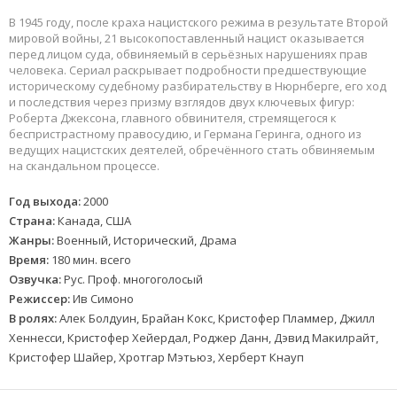
В 1945 году, после краха нацистского режима в результате Второй
мировой войны, 21 высокопоставленный нацист оказывается
перед лицом суда, обвиняемый в серьёзных нарушениях прав
человека. Сериал раскрывает подробности предшествующие
историческому судебному разбирательству в Нюрнберге, его ход
и последствия через призму взглядов двух ключевых фигур:
Роберта Джексона, главного обвинителя, стремящегося к
беспристрастному правосудию, и Германа Геринга, одного из
ведущих нацистских деятелей, обречённого стать обвиняемым
на скандальном процессе.
Год выхода:
2000
Страна:
Канада, США
Жанры:
Военный, Исторический, Драма
Время:
180 мин. всего
Озвучка:
Рус. Проф. многоголосый
Режиссер:
Ив Симоно
В ролях:
Алек Болдуин, Брайан Кокс, Кристофер Пламмер, Джилл
Хеннесси, Кристофер Хейердал, Роджер Данн, Дэвид Макилрайт,
Кристофер Шайер, Хротгар Мэтьюз, Херберт Кнауп